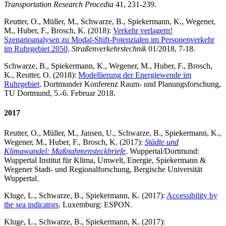
Transportation Research Procedia
41, 231-239.
Reutter, O., Müller, M., Schwarze, B., Spiekermann, K., Wegener,
M., Huber, F., Brosch, K. (2018):
Verkehr verlagern!
Szenarioanalysen zu Modal-Shift-Potenzialen im Personenverkehr
im Ruhrgebiet 2050
.
Straßenverkehrstechnik
01/2018, 7-18.
Schwarze, B., Spiekermann, K., Wegener, M., Huber, F., Brosch,
K., Reutter, O. (2018):
Modellierung der Energiewende im
Ruhrgebiet
. Dortmunder Konferenz Raum- und Planungsforschung,
TU Dortmund, 5.-6. Februar 2018.
2017
Reutter, O., Müller, M., Jansen, U., Schwarze, B., Spiekermann, K.,
Wegener, M., Huber, F., Brosch, K. (2017):
Städte und
Klimawandel: Maßnahmensteckbriefe
. Wuppertal/Dortmund:
Wuppertal Institut für Klima, Umwelt, Energie, Spiekermann &
Wegener Stadt- und Regionalforschung, Bergische Universität
Wuppertal.
Kluge, L., Schwarze, B., Spiekermann, K. (2017):
Accessibility by
the sea indicators
. Luxemburg: ESPON.
Kluge, L., Schwarze, B., Spiekermann, K. (2017):