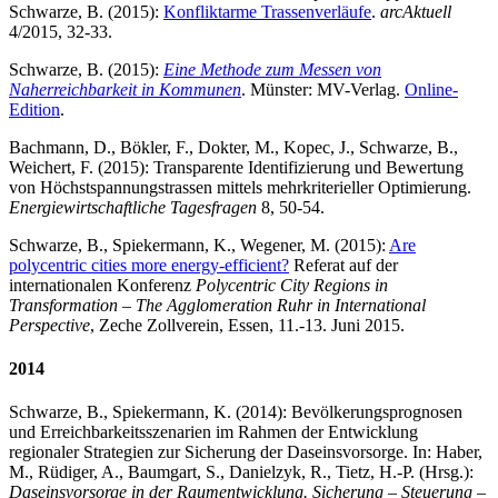
Schwarze, B. (2015):
Konfliktarme Trassenverläufe
.
arcAktuell
4/2015, 32-33.
Schwarze, B. (2015):
Eine Methode zum Messen von
Naherreichbarkeit in Kommunen
. Münster: MV-Verlag.
Online-
Edition
.
Bachmann, D., Bökler, F., Dokter, M., Kopec, J., Schwarze, B.,
Weichert, F. (2015): Transparente Identifizierung und Bewertung
von Höchstspannungstrassen mittels mehrkriterieller Optimierung.
Energiewirtschaftliche Tagesfragen
8, 50-54.
Schwarze, B., Spiekermann, K., Wegener, M. (2015):
Are
polycentric cities more energy-efficient?
Referat auf der
internationalen Konferenz
Polycentric City Regions in
Transformation – The Agglomeration Ruhr in International
Perspective
, Zeche Zollverein, Essen, 11.-13. Juni 2015.
2014
Schwarze, B., Spiekermann, K. (2014): Bevölkerungsprognosen
und Erreichbarkeitsszenarien im Rahmen der Entwicklung
regionaler Strategien zur Sicherung der Daseinsvorsorge. In: Haber,
M., Rüdiger, A., Baumgart, S., Danielzyk, R., Tietz, H.-P. (Hrsg.):
Daseinsvorsorge in der Raumentwicklung. Sicherung – Steuerung –