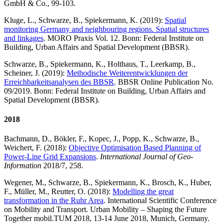
GmbH & Co., 99-103.
Kluge, L., Schwarze, B., Spiekermann, K. (2019):
Spatial
monitoring Germany and neighbouring regions. Spatial structures
and linkages
. MORO Praxis Vol. 12. Bonn: Federal Institute on
Building, Urban Affairs and Spatial Development (BBSR).
Schwarze, B., Spiekermann, K., Holthaus, T., Leerkamp, B.,
Scheiner, J. (2019):
Methodische Weiterentwicklungen der
Erreichbarkeitsanalysen des BBSR
. BBSR Online Publication No.
09/2019. Bonn: Federal Institute on Building, Urban Affairs and
Spatial Development (BBSR).
2018
Bachmann, D., Bökler, F., Kopec, J., Popp, K., Schwarze, B.,
Weichert, F. (2018):
Objective Optimisation Based Planning of
Power-Line Grid Expansions
.
International Journal of Geo-
Information
2018/7, 258.
Wegener, M., Schwarze, B., Spiekermann, K., Brosch, K., Huber,
F., Müller, M., Reutter, O. (2018):
Modelling the great
transformation in the Ruhr Area
. International Scientific Conference
on Mobility and Transport. Urban Mobility – Shaping the Future
Together mobil.TUM 2018, 13-14 June 2018, Munich, Germany.