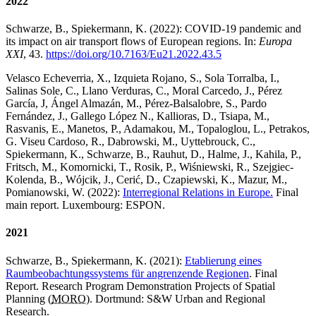
2022
Schwarze, B., Spiekermann, K. (2022): COVID-19 pandemic and
its impact on air transport flows of European regions. In:
Europa
XXI
, 43.
https://doi.org/10.7163/Eu21.2022.43.5
Velasco Echeverria, X., Izquieta Rojano, S., Sola Torralba, I.,
Salinas Sole, C., Llano Verduras, C., Moral Carcedo, J., Pérez
García, J, Ángel Almazán, M., Pérez-Balsalobre, S., Pardo
Fernández, J., Gallego López N., Kallioras, D., Tsiapa, M.,
Rasvanis, E., Manetos, P., Adamakou, M., Topaloglou, L., Petrakos,
G. Viseu Cardoso, R., Dabrowski, M., Uyttebrouck, C.,
Spiekermann, K., Schwarze, B., Rauhut, D., Halme, J., Kahila, P.,
Fritsch, M., Komornicki, T., Rosik, P., Wiśniewski, R., Szejgiec-
Kolenda, B., Wójcik, J., Cerić, D., Czapiewski, K., Mazur, M.,
Pomianowski, W. (2022):
Interregional Relations in Europe.
Final
main report. Luxembourg: ESPON.
2021
Schwarze, B., Spiekermann, K. (2021):
Etablierung eines
Raumbeobachtungssystems für angrenzende Regionen
. Final
Report. Research Program Demonstration Projects of Spatial
Planning (
MORO
). Dortmund: S&W Urban and Regional
Research.