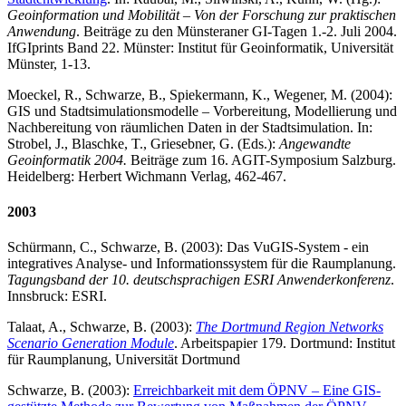
Geoinformation und Mobilität – Von der Forschung zur praktischen
Anwendung
. Beiträge zu den Münsteraner GI-Tagen 1.-2. Juli 2004.
IfGIprints Band 22. Münster: Institut für Geoinformatik, Universität
Münster, 1-13.
Moeckel, R., Schwarze, B., Spiekermann, K., Wegener, M. (2004):
GIS und Stadtsimulationsmodelle – Vorbereitung, Modellierung und
Nachbereitung von räumlichen Daten in der Stadtsimulation. In:
Strobel, J., Blaschke, T., Griesebner, G. (Eds.):
Angewandte
Geoinformatik 2004.
Beiträge zum 16. AGIT-Symposium Salzburg.
Heidelberg: Herbert Wichmann Verlag, 462-467.
2003
Schürmann, C., Schwarze, B. (2003): Das VuGIS-System - ein
integratives Analyse- und Informationssystem für die Raumplanung.
Tagungsband der 10. deutschsprachigen ESRI Anwenderkonferenz
.
Innsbruck: ESRI.
Talaat, A., Schwarze, B. (2003):
The Dortmund Region Networks
Scenario Generation Module
. Arbeitspapier 179. Dortmund: Institut
für Raumplanung, Universität Dortmund
Schwarze, B. (2003):
Erreichbarkeit mit dem ÖPNV – Eine GIS-