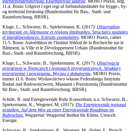
interdependensforhold. Eksempelvise uddrag
. MORO Praxis, udg.
11.4. Bonn: Udgivet i eget regi af forbundsinstituttet for bygge-, by-
og territorial forskning (Bundesinstitut für Bau-, Stadt- und
Raumforschung, BBSR).
Kluge, L., Schwarze, B., Spiekermann, K. (2017):
Observation
territoriale en Allemagne et régions limitrophes. Structures spatiales
et interdépendances. Extraits exemplaires
. MORO Praxis, cahier
11.5. Bonn: Autoédition de l'Institut fédéral de la Recherche sur le
Bâtiment, la Ville et le Développement Urbain (Bundesinstitut für
Bau-, Stadt- und Raumforschung, BBSR).
Kluge, L., Schwarze, B., Spiekermann, K. (2017):
Obserwacja
przestrzeni w Niemczech i regionach przygranicznych. Struktury
przestrzenne i powiązania. Wyciąg z dokumentu
. MORO Praxis,
numer 11.6. Bonn: Wydawnictwo własne Federalnego Instytutu
Badań nad Budownictwem, Miastami i Przestrzenią (Bundesinstitut
für Bau-, Stadt- und Raumforschung, BBSR).
Schüle, R. und Energiewende Ruhr Konsortium, u.a. Schwarze, B.,
Spiekermann, K., Wegener, M. (2017):
Die Energiewende regional
gestalten. Auf dem Weg zu einer
Energiewende
Roadmap im
Ruhrgebiet.
Wuppertal: Wuppertal Institut für Klima, Umwelt,
Energie.
Schwarze, B., Spiekermann, K., Wegener, M., Huber, F., Brosch,