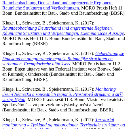
Raumbeobachtung Deutschland und angrenzende Regionen.
Räumliche Strukturen und Verflechtungen
. MORO Praxis Heft 11.
Bonn: Bundesinstitut für Bau-, Stadt- und Raumforschung (BBSR).
Kluge, L., Schwarze, B., Spiekermann, K. (2017):
Rau
mbeobachtung
Deutschland und angrenzende Regionen.
Räumliche Strukturen und Verflechtungen. Exemplarische Auszüge
.
MORO Praxis Heft 11.1. Bonn: Bundesinstitut für Bau-, Stadt- und
Raumforschung (BBSR).
Kluge, L., Schwarze, B., Spiekermann, K. (2017):
Gebiedsanalyse
Duitsland en aangrenzende regio's. Ruimtelijke structuren en
verbanden. Exemplarische uittreksels
. MORO Praxis katern 11.2.
Bonn: Eigen uitgave van het Federaal Instituut voor Bouw-, Stad-
en Ruimtelijk Onderzoek (Bundesinstitut für Bau-, Stadt- und
Raumforschung, BBSR).
Kluge, L., Schwarze, B., Spiekermann, K. (2017):
Monitoring
území Německa a sousedních regionů. Prostorová struktura a širší
vazby. Výtah
. MORO Praxis sešit 11.3. Bonn: Vlastní vydavatelství
Spolkového ústavu pro výzkum výstavby, měst a území
(Bundesinstitut für Bau-, Stadt- und Raumforschung, BBSR).
Kluge, L., Schwarze, B., Spiekermann, K. (2017):
Territorial
monitorering – Tyskland og naboregioner. Territoriale strukturer og