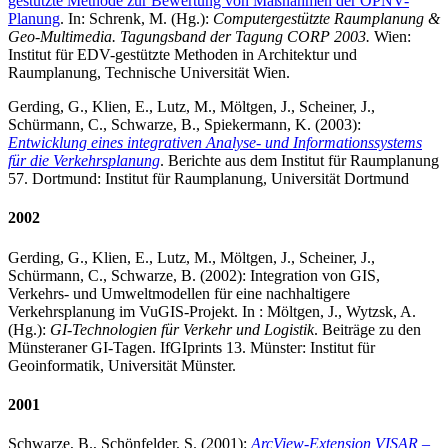
gestützte Methode zur Bewertung von Maßnahmen der ÖPNV-
Planung
. In: Schrenk, M. (Hg.):
Computergestützte Raumplanung &
Geo-Multimedia. Tagungsband der Tagung CORP 2003.
Wien:
Institut für EDV-gestützte Methoden in Architektur und
Raumplanung, Technische Universität Wien.
Gerding, G., Klien, E., Lutz, M., Möltgen, J., Scheiner, J.,
Schürmann, C., Schwarze, B., Spiekermann, K. (2003):
Entwicklung eines integrativen Analyse- und Informationssystems
für die Verkehrsplanung
. Berichte aus dem Institut für Raumplanung
57. Dortmund: Institut für Raumplanung, Universität Dortmund
2002
Gerding, G., Klien, E., Lutz, M., Möltgen, J., Scheiner, J.,
Schürmann, C., Schwarze, B. (2002): Integration von GIS,
Verkehrs- und Umweltmodellen für eine nachhaltigere
Verkehrsplanung im VuGIS-Projekt. In : Möltgen, J., Wytzsk, A.
(Hg.):
GI-Technologien für Verkehr und Logistik
. Beiträge zu den
Münsteraner GI-Tagen. IfGIprints 13. Münster: Institut für
Geoinformatik, Universität Münster.
2001
Schwarze, B., Schönfelder, S. (2001):
ArcView-Extension VISAR –