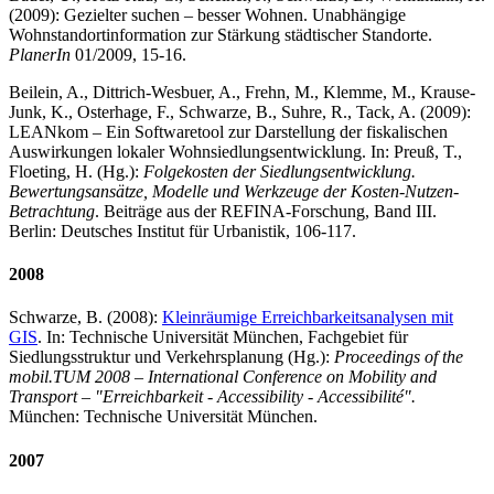
(2009): Gezielter suchen – besser Wohnen. Unabhängige
Wohnstandortinformation zur Stärkung städtischer Standorte.
PlanerIn
01/2009, 15-16.
Beilein, A., Dittrich-Wesbuer, A., Frehn, M., Klemme, M., Krause-
Junk, K., Osterhage, F., Schwarze, B., Suhre, R., Tack, A. (2009):
LEANkom – Ein Softwaretool zur Darstellung der fiskalischen
Auswirkungen lokaler Wohnsiedlungsentwicklung. In: Preuß, T.,
Floeting, H. (Hg.):
Folgekosten der Siedlungsentwicklung.
Bewertungsansätze, Modelle und Werkzeuge der Kosten-Nutzen-
Betrachtung
. Beiträge aus der REFINA-Forschung, Band III.
Berlin: Deutsches Institut für Urbanistik, 106-117.
2008
Schwarze, B. (2008):
Kleinräumige Erreichbarkeitsanalysen mit
GIS
. In: Technische Universität München, Fachgebiet für
Siedlungsstruktur und Verkehrsplanung (Hg.):
Proceedings of the
mobil.TUM 2008 – International Conference on Mobility and
Transport – "Erreichbarkeit - Accessibility - Accessibilité".
München: Technische Universität München.
2007