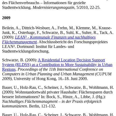
des Flächenverbrauchs – Informationen für gezielte
Stadtentwicklung.
Modernisierungsmagazin
, 5/2010, 22-25.
2009
Beilein, A., Dittrich-Wesbuer, A., Frehn, M., Klemme, M., Krause-
Junk, K., Osterhage, F., Schwarze, B., Suhl, K., Suhre, R., Tack, A.
(2009):
LEAN² - Kommunale Finanzen und nachhaltiges
Flächenmanagement
. Abschlussbericht des Forschungsprojektes
LEAN². Dortmund: Institut für Landes- und
Stadtentwicklungsforschung.
Schwarze, B. (2009):
A Residential Location Decision Support
System (RLDSS) as a Contribution to More Sustainability in Urban
Regions
.
Proceedings of the 11th International Conference on
Computers in Urban Planning and Urban Management (CUPUM
2009)
, University of Hong Kong, 16.-18. Juni 2009.
Bauer, U., Holz-Rau, C., Scheiner, J., Schwarze, B., Wohltmann, H.
(2009): Wohnstandortwahl privater Haushalte: Flächensparen durch
bessere Informationen? In: Bock, S., Hinze, A., Libbe, J. (Hg.):
Nachhaltiges Flächenmanagment – in der Praxis erfolgreich
kommunizieren
. Berlin, 121-132.
Bauer, U., Holz-Rau, C., Scheiner, J., Schwarze, B., Wohltmann, H.