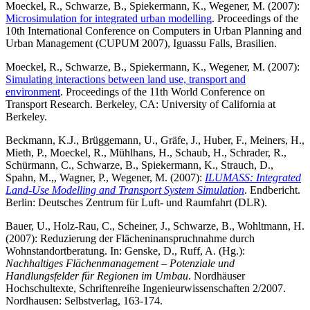
Moeckel, R., Schwarze, B., Spiekermann, K., Wegener, M. (2007):
Microsimulation for integrated urban modelling
. Proceedings of the
10th International Conference on Computers in Urban Planning and
Urban Management (CUPUM 2007), Iguassu Falls, Brasilien.
Moeckel, R., Schwarze, B., Spiekermann, K., Wegener, M. (2007):
Simulating interactions between land use, transport and
environment
. Proceedings of the 11th World Conference on
Transport Research. Berkeley, CA: University of California at
Berkeley.
Beckmann, K.J., Brüggemann, U., Gräfe, J., Huber, F., Meiners, H.,
Mieth, P., Moeckel, R., Mühlhans, H., Schaub, H., Schrader, R.,
Schürmann, C., Schwarze, B., Spiekermann, K., Strauch, D.,
Spahn, M.,, Wagner, P., Wegener, M. (2007):
ILUMASS: Integrated
Land-Use Modelling and Transport System Simulation
. Endbericht.
Berlin: Deutsches Zentrum für Luft- und Raumfahrt (DLR).
Bauer, U., Holz-Rau, C., Scheiner, J., Schwarze, B., Wohltmann, H.
(2007): Reduzierung der Flächeninanspruchnahme durch
Wohnstandortberatung. In: Genske, D., Ruff, A. (Hg.):
Nachhaltiges Flächenmanagement – Potenziale und
Handlungsfelder für Regionen im Umbau
. Nordhäuser
Hochschultexte, Schriftenreihe Ingenieurwissenschaften 2/2007.
Nordhausen: Selbstverlag, 163-174.