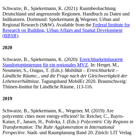
Schwarze, B., Spiekermann, K. (2021
): Raumbeobachtung
Deutschland und angrenzende Regionen. Handbuch zu Daten und
Indikatoren. Dortmund: Spiekermann
&
Wegener, Urban and
Regional Research (S&W). Available from the
Federal Institute for
Research on Building, Urban Affairs and Spatial Development
(BBSR)
.
2020
Schwarze, B., Spiekermann, K. (2020):
Erreichbarkeitsbasierte
Standortoptimierung für ein regionales MVZ
. In: Herget, M.,
Neumeier, S., Osigus, T. (Eds.):
Mobilität – Erreichbarkeit –
Ländliche Räume... und die Frage nach der Gleichwertigkeit der
Lebensverhältnisse
. Tagungsband MobilEr 2020. Braunschweig:
Thünen-Institut für Ländliche Räume, 113-116.
2019
Schwarze, B., Spiekermann, K., Wegener, M. (2019): Are
polycentric cities more energy-efficient? In: Reicher, C., Bayro-
Kaiser, F., Jansen, H., Polivka, J. (Eds.):
Polycentric City Regions in
Transformation: The Ruhr Agglomeration in International
Perspective
. Stadt- und Raumplanung Band 20. Zürich: LIT Verlag