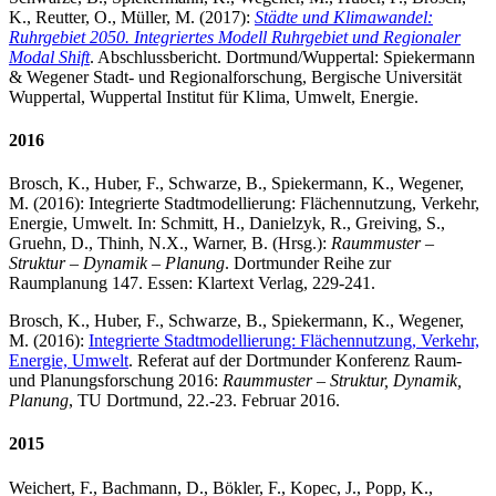
K., Reutter, O., Müller, M. (2017):
Städte und Klimawandel:
Ruhrgebiet 2050. Integriertes Modell Ruhrgebiet und Regionaler
Modal Shift
. Abschlussbericht. Dortmund/Wuppertal: Spiekermann
& Wegener Stadt- und Regionalforschung, Bergische Universität
Wuppertal, Wuppertal Institut für Klima, Umwelt, Energie.
2016
Brosch, K., Huber, F., Schwarze, B., Spiekermann, K., Wegener,
M. (2016): Integrierte Stadtmodellierung: Flächennutzung, Verkehr,
Energie, Umwelt. In: Schmitt, H., Danielzyk, R., Greiving, S.,
Gruehn, D., Thinh, N.X., Warner, B. (Hrsg.):
Raummuster –
Struktur – Dynamik – Planung
. Dortmunder Reihe zur
Raumplanung 147. Essen: Klartext Verlag, 229-241.
Brosch, K., Huber, F., Schwarze, B., Spiekermann, K., Wegener,
M. (2016):
Integrierte Stadtmodellierung: Flächennutzung, Verkehr,
Energie, Umwelt
. Referat auf der Dortmunder Konferenz Raum-
und Planungsforschung 2016:
Raummuster – Struktur, Dynamik,
Planung
, TU Dortmund, 22.-23. Februar 2016.
2015
Weichert, F., Bachmann, D., Bökler, F., Kopec, J., Popp, K.,