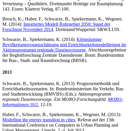
Vernetzung – Qualitäten
. Dortmunder Beiträge zur Raumplanung
143. Essen: Klartext Verlag, 87-100.
Brosch, K., Huber, F., Schwarze, B., Spiekermann, K., Wegener,
M. (2014):
Integriertes Modell Ruhrgebiet 2050: Stand der
Forschung November 2014
. Dortmund/Wuppertal: S&W/LUIS.
Schwarze, B., Spiekermann, K. (2014):
Kleinräumige
Bevölkerungsvorausschätzung und Erreichbarkeitsmodellierung im
Aktionsprogramm regionale Daseinsvorsorge
. Abschlussergebnisse
der Begleitforschung Zentrale Datendienste. Bonn: Bundesinstitut
für Bau-, Stadt- und Raumforschung (BBSR).
2013
Schwarze, B., Spiekermann, K. (2013): Prognosemethodik und
Erreichbarkeitsszenarien. In: Bundesministerium für Verkehr, Bau
und Stadtentwicklung (BMVBS) (Eds.):
Aktionsprogramm
regionale Daseinsvorsorge. Ein MORO-Forschungsfeld
.
MORO-
Informationen
10/2
, 12-19.
Huber, F., Schwarze, B., Spiekermann, K., Wegener, M. (2013):
Modelling the energy transition in cities
. Referat auf der 13th
International Conference on Computers in Urban Planning and
Urban Management, Utrecht, 2.-4. Juli 2013.