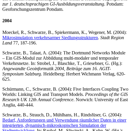
zur 1. deutschsprachigen GI-Ausbildungsveranstaltung
. Potsdam:
Geoforschungszentrum Potsdam.
2004
Moeckel, R., Schwarze, B., Spiekermann, K., Wegener, M. (2004):
Mikrosimulation verkehrsarmer Siedlungsstrukturen
.
Stadt Region
Land
77, 187-196.
Schwarze, B., Talaat, A. (2004): The Dortmund Networks Module
– Ein GIS-Modul zur Abbildung multi-modaler und temporaler
Verkehrsnetze. In: Strobel, J., Blaschke, T., Griesebner, G. (Hg.):
Angewandte Geoinformatik 2004, Beiträge zum 16. AGIT-
Symposium Salzburg
. Heidelberg: Herbert Wichmann Verlag, 620-
625.
Schürmann, C., Schwarze, B. (2004): Five Interfaces Coupling Two
Worlds: Linking GIS and Transport Models.
Proceedings of the GIS
Research UK 12th Annual Conference
. Norwich: University of East
Anglia, 440-444.
Schwarze, B., Strauch, D., Mühlhans, H., Rindsfüser, G. (2004):
Bedarf, Anforderungen und Verwendung räumlicher Daten in einer
integrierten, dynamisch-mikroskopischen Simulation der
Stadtentwicklung
. In: Raubal, M., Sliwinski, A., Kuhn, W. (Hg.):