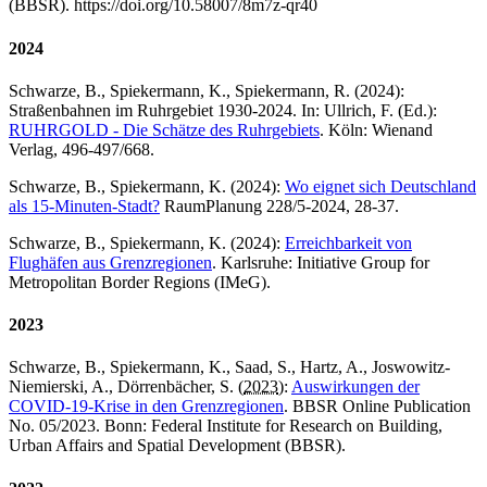
(BBSR). https://doi.org/10.58007/8m7z-qr40
2024
Schwarze, B., Spiekermann, K., Spiekermann, R. (2024):
Straßenbahnen im Ruhrgebiet 1930-2024. In: Ullrich, F. (Ed.):
RUHRGOLD - Die Schätze des Ruhrgebiets
. Köln: Wienand
Verlag, 496-497/668.
Schwarze, B., Spiekermann, K. (2024):
Wo eignet sich Deutschland
als 15-Minuten-Stadt?
RaumPlanung 228/5-2024, 28-37.
Schwarze, B., Spiekermann, K. (2024):
Erreichbarkeit von
Flughäfen aus Grenzregionen
. Karlsruhe: Initiative Group for
Metropolitan Border Regions (IMeG).
2023
Schwarze, B., Spiekermann, K., Saad, S., Hartz, A., Joswowitz-
Niemierski, A., Dörrenbächer, S. (
2023
):
Auswirkungen der
COVID-19-Krise in den Grenzregionen
. BBSR Online Publication
No. 05/2023. Bonn: Federal Institute for Research on Building,
Urban Affairs and Spatial Development (BBSR).